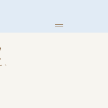
e
n
ain.